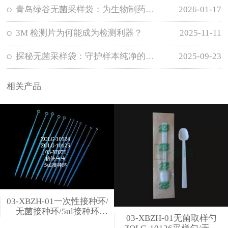
青岛绿谷无菌采样袋：为生物制药企业保障样本零污染
2026-01-17
3M 检测片为何能成为检测利器？
2025-11-11
探秘无菌采样袋：守护样本纯净的秘密武器
2025-09-23
相关产品
03-XBZH-01一次性接种环/
无菌接种环/5ul接种环
03-XBZH-01无菌取样勺
ZOLG-10124细胞接种环